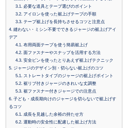
3.1.
必要な道具とテープ選びのポイント
3.2.
アイロンを使った裾上げテープの手順
3.3.
テープ裾上げを長持ちさせるコツと注意点
4.
縫わない・ミシン不要でできるジャージの裾上げアイ
デア
4.1.
布用両面テープを使う簡易裾上げ
4.2.
面ファスナーやスナップを活用する方法
4.3.
安全ピンを使ったとりあえず裾上げテクニック
5.
ジャージのデザイン別・切らない裾上げのコツ
5.1.
ストレートタイプのジャージの裾上げポイント
5.2.
裾リブ付きジャージのきれいな丈調整
5.3.
裾ファスナー付きジャージでの注意点
6.
子ども・成長期向けのジャージを切らないで裾上げす
るコツ
6.1.
成長を見越した余裕の持たせ方
6.2.
運動時の安全性に配慮した裾上げ方法