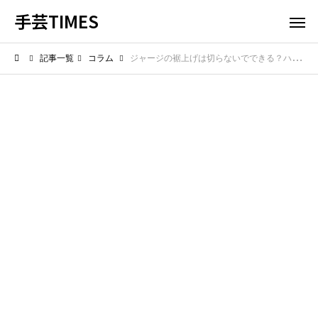
手芸TIMES
記事一覧
コラム
ジャージの裾上げは切らないでできる？ハサミ不要の簡単お直し裏技！