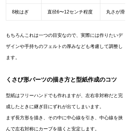
8枚はぎ
直径6〜12センチ程度
丸さが滑ら
もちろんこれは一つの目安なので、実際には作りたいデ
ザインや手持ちのフェルトの厚みなども考慮して調整し
ます。
くさび形パーツの描き方と型紙作成のコツ
型紙はフリーハンドでも作れますが、左右非対称だと完
成したときに継ぎ目にずれが出てしまいます。
まず長方形を描き、その中に中心線を引き、中心線を挟
んで左右対称にカーブを描くと安定します。