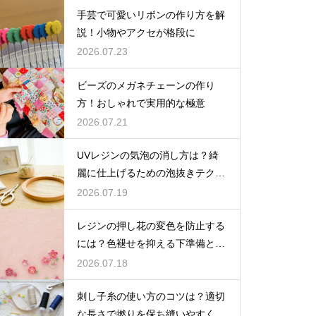
手芸で可愛いリボンの作り方を解
説！小物やアクセが格段に
2026.07.23
ビーズのメガネチェーンの作り
方！おしゃれで実用的な極意
2026.07.21
UVレジンの気泡の消し方は？綺
麗に仕上げるための泡抜きテクニ
ック
2026.07.19
レジンの押し花の変色を防止する
には？色褪せを抑える下準備とU
Vカットの工夫
2026.07.18
刺し子糸の使い方のコツは？適切
な長さで撚りを保ち縫いやすくす