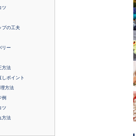
コツ
ップの工夫
バリー
正方法
直しポイント
管理方法
ジ例
コツ
れ方法