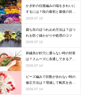
かぎ針の往復編みの端をきれいに
するには？段の最初と最後の目を
揃えるポイント
2026.07.15
裁ち目のほつれ止め方法は？ほつ
れを防ぐ縁かがりや処理のコツ
2026.07.15
刺繍糸が針穴に通らない時の対策
は？スムーズに糸通しできるアイ
テムとコツ
2026.07.14
ビーズ編みで目数が合わない時の
修正方法は？増減して帳尻を合わ
せるコツ
2026.07.14