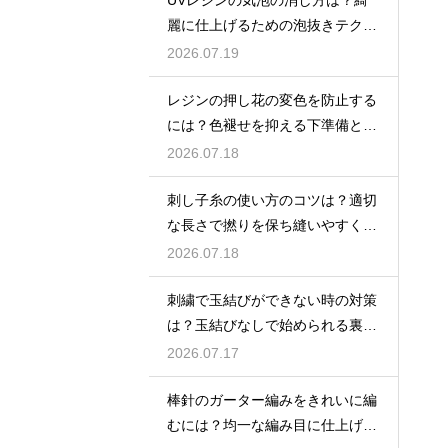
UVレジンの気泡の消し方は？綺
麗に仕上げるための泡抜きテクニ
ック
2026.07.19
レジンの押し花の変色を防止する
には？色褪せを抑える下準備とU
Vカットの工夫
2026.07.18
刺し子糸の使い方のコツは？適切
な長さで撚りを保ち縫いやすくす
る方法
2026.07.18
刺繍で玉結びができない時の対策
は？玉結びなしで始められる裏技
や練習法
2026.07.17
棒針のガーター編みをきれいに編
むには？均一な編み目に仕上げる