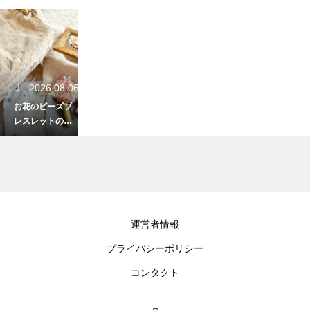
2026.08.06
お花のビーズブ
レスレットの作
り方！初心者も
できる可愛い術
2026.08.04
運営者情報
刺繍の裏側が汚
プライバシーポリシー
い時の解決策と
は？糸処理を綺
コンタクト
麗にする裏技