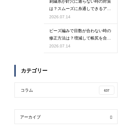
刺繍糸が針穴に通らない時の対策
は？スムーズに糸通しできるアイ
テムとコツ
2026.07.14
ビーズ編みで目数が合わない時の
修正方法は？増減して帳尻を合わ
せるコツ
2026.07.14
カテゴリー
コラム
637
アーカイブ