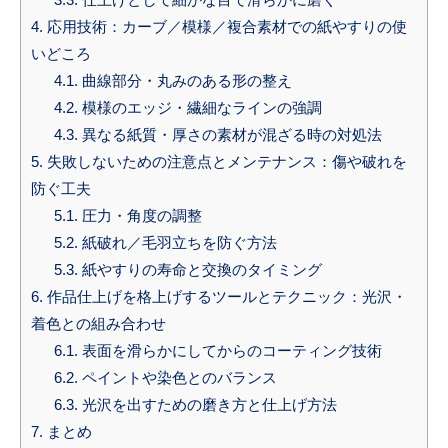
4.
応用技術：カーブ／模様／複合素材での紙やすりの使
いどころ
4.1.
曲線部分・丸みのある形の整え
4.2.
模様のエッジ・繊細なラインの強調
4.3.
異なる紙質・厚さの素材が混ざる時の対処法
5.
失敗しないための注意点とメンテナンス：傷や破れを
防ぐ工夫
5.1.
圧力・角度の調整
5.2.
紙破れ／毛羽立ちを防ぐ方法
5.3.
紙やすりの寿命と交換のタイミング
6.
作品仕上げを格上げするツールとテクニック：光沢・
着色との組み合わせ
6.1.
表面を滑らかにしてからのコーティング技術
6.2.
ペイントや染色とのバランス
6.3.
光沢を出すための磨き方と仕上げ方法
7.
まとめ