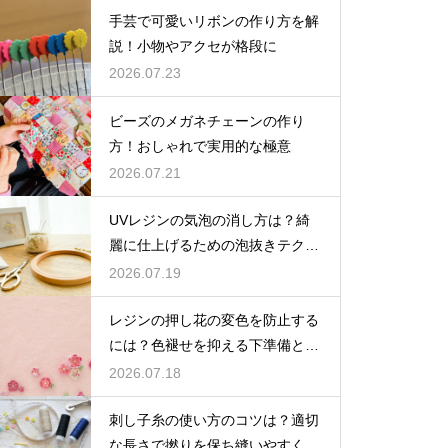
手芸で可愛いリボンの作り方を解
説！小物やアクセが格段に
2026.07.23
ビーズのメガネチェーンの作り
方！おしゃれで実用的な極意
2026.07.21
UVレジンの気泡の消し方は？綺
麗に仕上げるための泡抜きテクニ
ック
2026.07.19
レジンの押し花の変色を防止する
には？色褪せを抑える下準備とU
Vカットの工夫
2026.07.18
刺し子糸の使い方のコツは？適切
な長さで撚りを保ち縫いやすくす