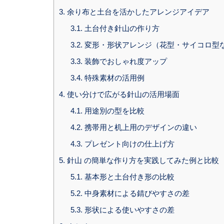
3.
余り布と土台を活かしたアレンジアイデア
3.1.
土台付き針山の作り方
3.2.
変形・形状アレンジ（花型・サイコロ型
3.3.
装飾でおしゃれ度アップ
3.4.
特殊素材の活用例
4.
使い分けで広がる針山の活用場面
4.1.
用途別の型を比較
4.2.
携帯用と机上用のデザインの違い
4.3.
プレゼント向けの仕上げ方
5.
針山 の簡単な作り方を実践してみた例と比較
5.1.
基本形と土台付き形の比較
5.2.
中身素材による錆びやすさの差
5.3.
形状による使いやすさの差