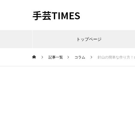
手芸TIMES
トップページ
記事一覧
コラム
針山の簡単な作り方！