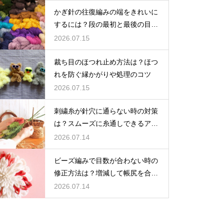
かぎ針の往復編みの端をきれいに
するには？段の最初と最後の目を
揃えるポイント
2026.07.15
裁ち目のほつれ止め方法は？ほつ
れを防ぐ縁かがりや処理のコツ
2026.07.15
刺繍糸が針穴に通らない時の対策
は？スムーズに糸通しできるアイ
テムとコツ
2026.07.14
ビーズ編みで目数が合わない時の
修正方法は？増減して帳尻を合わ
せるコツ
2026.07.14