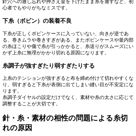
針穴への通し忘れや押さえ金を下げたまま糸を通すなど、初
心者でもやりがちなミスです。
下糸（ボビン）の装着不良
下糸が正しくボビンケースに入っていない、向きが逆であ
る、巻きムラや巻きすぎがある、またボビンケースや釜内部
の糸ほこりや傷で糸が引っかかると、糸送りがスムーズにい
かず上糸に無理がかかり切れる原因になります。
糸調子が強すぎたり弱すぎたりする
上糸のテンションが強すぎると布を締め付けて切れやすくな
り、弱すぎると下糸が表側に出てしまい縫い目が不安定にな
ります。
糸調子ダイヤルの設定だけでなく、素材や糸の太さに応じて
調整することが大切です。
針・糸・素材の相性の問題による糸切
れの原因