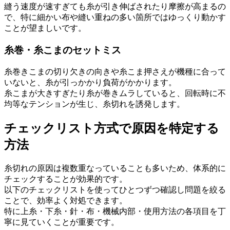
縫う速度が速すぎても糸が引き伸ばされたり摩擦が高まるの
で、特に細かい布や縫い重ねの多い箇所ではゆっくり動かす
ことが望ましいです。
糸巻・糸こまのセットミス
糸巻きこまの切り欠きの向きや糸こま押さえが機種に合って
いないと、糸が引っかかり負荷がかかります。
糸こまが大きすぎたり糸が巻きムラしていると、回転時に不
均等なテンションが生じ、糸切れを誘発します。
チェックリスト方式で原因を特定する
方法
糸切れの原因は複数重なっていることも多いため、体系的に
チェックすることが効果的です。
以下のチェックリストを使ってひとつずつ確認し問題を絞る
ことで、効率よく対処できます。
特に上糸・下糸・針・布・機械内部・使用方法の各項目を丁
寧に見ていくことが重要です。