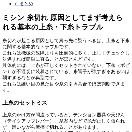
7.
まとめ
ミシン 糸切れ 原因としてまず考えら
れる基本の上糸・下糸トラブル
糸切れが起こる原因として真っ先に疑うべきは、上糸と下糸
に関する基本的なトラブルです。
これらは機械の故障よりも圧倒的に多く、正しくチェックし
対処すれば簡単に直ることがほとんどです。
具体的には、上糸が正しくセットされていない、下糸（ボビ
ン）が不適切に装着されている、糸調子が強すぎるあるいは
弱すぎるなどが典型です。
これらは縫い目の見た目や糸の引き具合でほぼ判断できま
す。
上糸のセットミス
上糸のかけ方が間違っていると、テンション器具や天びん
（テイクアップレバー）、糸案内などで糸が正しく張られ
ず、縫いながら摩擦で切れることがあります。