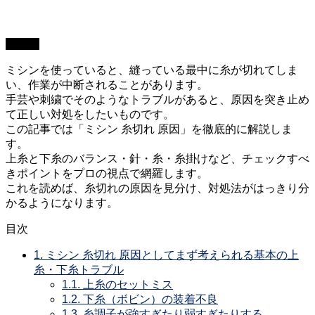
コラム
ミシンを使っていると、縫っている最中に糸が切れてしま
い、作業が中断されることがあります。
手芸や刺繍でそのようなトラブルがあると、原因を突き止め
て正しい対処をしたいものです。
この記事では「ミシン 糸切れ 原因」を徹底的に解説しま
す。
上糸と下糸のバランス・針・糸・糸掛けなど、チェックすべ
きポイントをプロの視点で網羅します。
これを読めば、糸切れの原因を見分け、対処法がはっきり分
かるようになります。
目次
1.
ミシン 糸切れ 原因としてまず考えられる基本の上
糸・下糸トラブル
1.1.
上糸のセットミス
1.2.
下糸（ボビン）の装着不良
1.3.
糸調子が強すぎたり弱すぎたりする