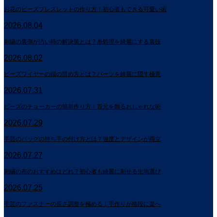
お花のビーズブレスレットの作り方！初心者もできる可愛い術
2026.08.04
刺繍の裏側が汚い時の解決策とは？糸処理を綺麗にする裏技
2026.08.02
ビーズワイヤーの端の留め方とは？パーツを綺麗に隠す極意
2026.07.31
ビーズのチョーカーの簡単作り方！首元を飾るおしゃれな術
2026.07.29
手芸のバッグの持ち手の付け方とは？強度とデザインが両立
2026.07.27
刺繍の布のおすすめはどれ？初心者も綺麗に刺せる生地選び
2026.07.25
手芸のファスナーの長さ調整を極める！手作りが格段に楽へ