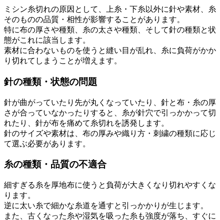
ミシン糸切れの原因として、上糸・下糸以外に針や素材、糸
そのものの品質・相性が影響することがあります。
特に布の厚さや種類、糸の太さや種類、そして針の種類と状
態がこれに該当します。
素材に合わないものを使うと縫い目が乱れ、糸に負荷がかか
り切れてしまうことが増えます。
針の種類・状態の問題
針が曲がっていたり先が丸くなっていたり、針と布・糸の厚
さが合っていなかったりすると、糸が針穴で引っかかって切
れたり、針が布を痛めて糸切れを誘発します。
針のサイズや素材は、布の厚みや織り方・刺繍の種類に応じ
て選ぶ必要があります。
糸の種類・品質の不適合
細すぎる糸を厚地布に使うと負荷が大きくなり切れやすくな
ります。
逆に太い糸で細かな糸道を通すと引っかかりが生じます。
また、古くなった糸や湿気を吸った糸も強度が落ち、すぐに