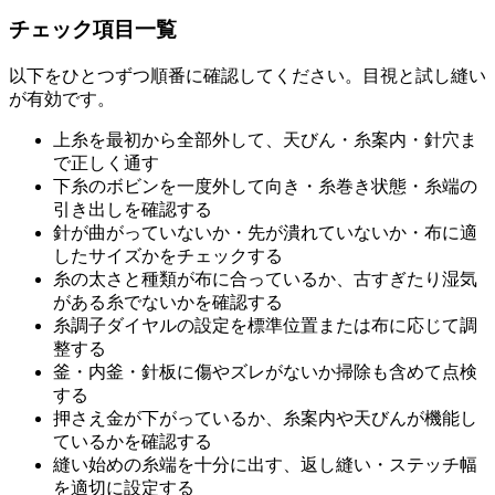
チェック項目一覧
以下をひとつずつ順番に確認してください。目視と試し縫い
が有効です。
上糸を最初から全部外して、天びん・糸案内・針穴ま
で正しく通す
下糸のボビンを一度外して向き・糸巻き状態・糸端の
引き出しを確認する
針が曲がっていないか・先が潰れていないか・布に適
したサイズかをチェックする
糸の太さと種類が布に合っているか、古すぎたり湿気
がある糸でないかを確認する
糸調子ダイヤルの設定を標準位置または布に応じて調
整する
釜・内釜・針板に傷やズレがないか掃除も含めて点検
する
押さえ金が下がっているか、糸案内や天びんが機能し
ているかを確認する
縫い始めの糸端を十分に出す、返し縫い・ステッチ幅
を適切に設定する