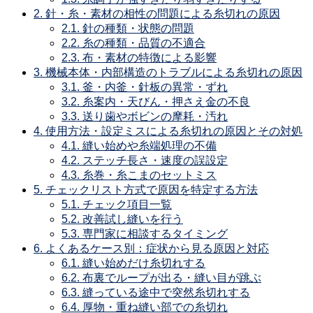
2.
針・糸・素材の相性の問題による糸切れの原因
2.1.
針の種類・状態の問題
2.2.
糸の種類・品質の不適合
2.3.
布・素材の特徴による影響
3.
機械本体・内部構造のトラブルによる糸切れの原因
3.1.
釜・内釜・針板の異常・ずれ
3.2.
糸案内・天びん・押さえ金の不良
3.3.
送り歯やボビンの摩耗・汚れ
4.
使用方法・設定ミスによる糸切れの原因とその対処
4.1.
縫い始めや糸端処理の不備
4.2.
ステッチ長さ・速度の誤設定
4.3.
糸巻・糸こまのセットミス
5.
チェックリスト方式で原因を特定する方法
5.1.
チェック項目一覧
5.2.
改善試し縫いを行う
5.3.
専門家に相談するタイミング
6.
よくあるケース別：症状から見る原因と対応
6.1.
縫い始めだけ糸切れする
6.2.
布裏でループが出る・縫い目が跳ぶ
6.3.
縫っている途中で突然糸切れする
6.4.
厚物・重ね縫い部での糸切れ