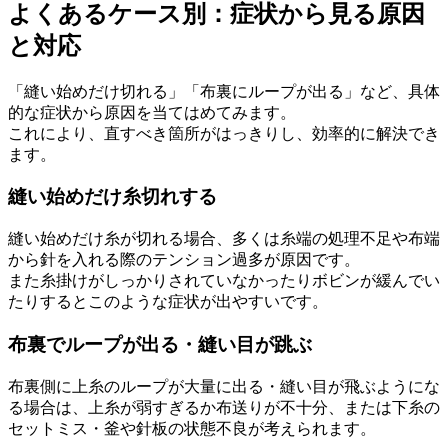
よくあるケース別：症状から見る原因
と対応
「縫い始めだけ切れる」「布裏にループが出る」など、具体
的な症状から原因を当てはめてみます。
これにより、直すべき箇所がはっきりし、効率的に解決でき
ます。
縫い始めだけ糸切れする
縫い始めだけ糸が切れる場合、多くは糸端の処理不足や布端
から針を入れる際のテンション過多が原因です。
また糸掛けがしっかりされていなかったりボビンが緩んでい
たりするとこのような症状が出やすいです。
布裏でループが出る・縫い目が跳ぶ
布裏側に上糸のループが大量に出る・縫い目が飛ぶようにな
る場合は、上糸が弱すぎるか布送りが不十分、または下糸の
セットミス・釜や針板の状態不良が考えられます。