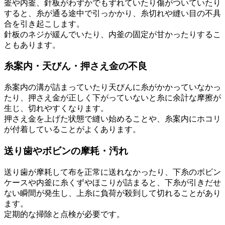
釜や内釜、針板がわずかでもずれていたり傷がついていたり
すると、糸が通る途中で引っかかり、糸切れや縫い目の不具
合を引き起こします。
針板のネジが緩んでいたり、内釜の固定が甘かったりするこ
ともあります。
糸案内・天びん・押さえ金の不良
糸案内の溝が詰まっていたり天びんに糸がかかっていなかっ
たり、押さえ金が正しく下がっていないと糸に余計な摩擦が
生じ、切れやすくなります。
押さえ金を上げた状態で縫い始めることや、糸案内にホコリ
が付着していることがよくあります。
送り歯やボビンの摩耗・汚れ
送り歯が摩耗して布を正常に送れなかったり、下糸のボビン
ケースや内釜に糸くずやほこりが詰まると、下糸が引きだせ
ない瞬間が発生し、上糸に負荷が殺到して切れることがあり
ます。
定期的な掃除と点検が必要です。