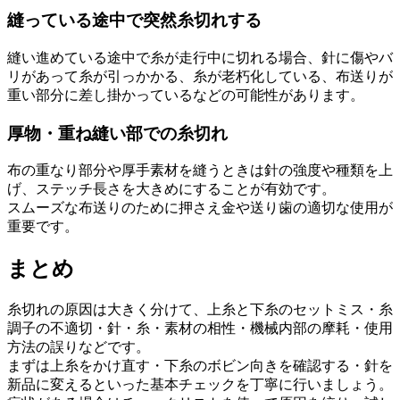
縫っている途中で突然糸切れする
縫い進めている途中で糸が走行中に切れる場合、針に傷やバ
リがあって糸が引っかかる、糸が老朽化している、布送りが
重い部分に差し掛かっているなどの可能性があります。
厚物・重ね縫い部での糸切れ
布の重なり部分や厚手素材を縫うときは針の強度や種類を上
げ、ステッチ長さを大きめにすることが有効です。
スムーズな布送りのために押さえ金や送り歯の適切な使用が
重要です。
まとめ
糸切れの原因は大きく分けて、上糸と下糸のセットミス・糸
調子の不適切・針・糸・素材の相性・機械内部の摩耗・使用
方法の誤りなどです。
まずは上糸をかけ直す・下糸のボビン向きを確認する・針を
新品に変えるといった基本チェックを丁寧に行いましょう。