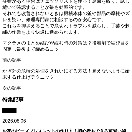
症状がある場合はチェックリストを使って原因を絞り、試し
縫いで確認することが最も効率的です。
それでも改善されないときは機械本体の釜や部品の摩耗やズ
レを疑い、修理専門家に相談するのが安心です。
これらを押さえることで糸切れトラブルを減らし、手芸や刺
繍の作業をより快適に進められます。
マクラメのまとめ結びが緩む時の対策は？接着剤で結び目を
固定し最後まで締めるコツ
前の記事
かぎ針の糸端の処理をきれいにする方法！見えないように始
末する仕上げテクニック
次の記事
特集記事
コラム
2026.08.06
お花のビーズブレスレットの作り方！初心者もできる可愛い術