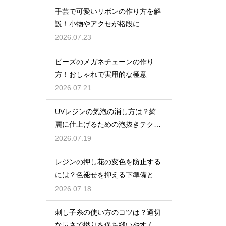
手芸で可愛いリボンの作り方を解
説！小物やアクセが格段に
2026.07.23
ビーズのメガネチェーンの作り
方！おしゃれで実用的な極意
2026.07.21
UVレジンの気泡の消し方は？綺
麗に仕上げるための泡抜きテクニ
ック
2026.07.19
レジンの押し花の変色を防止する
には？色褪せを抑える下準備とU
Vカットの工夫
2026.07.18
刺し子糸の使い方のコツは？適切
な長さで撚りを保ち縫いやすくす