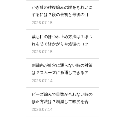
かぎ針の往復編みの端をきれいに
するには？段の最初と最後の目を
揃えるポイント
2026.07.15
裁ち目のほつれ止め方法は？ほつ
れを防ぐ縁かがりや処理のコツ
2026.07.15
刺繍糸が針穴に通らない時の対策
は？スムーズに糸通しできるアイ
テムとコツ
2026.07.14
ビーズ編みで目数が合わない時の
修正方法は？増減して帳尻を合わ
せるコツ
2026.07.14