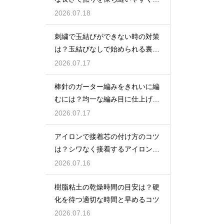
る方法
2026.07.18
刺繍で玉結びができない時の対策
は？玉結びなしで始められる裏技
や練習法
2026.07.17
棒針のガーター編みをきれいに編
むには？均一な編み目に仕上げる
コツ
2026.07.17
アイロンで接着芯の付け方のコツ
は？シワなく接着するアイロンが
けのポイント
2026.07.16
樹脂粘土の乾燥時間の目安は？硬
化を待つ適切な時間と早めるコツ
2026.07.16