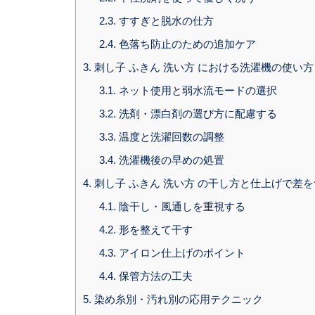
2.3.
すすぎと脱水の仕方
2.4.
色落ち防止のための追加ケア
3.
刺し子 ふきん 洗い方 における洗濯機の使い
3.1.
ネット使用と弱水流モードの選択
3.2.
洗剤・漂白剤の選び方に配慮する
3.3.
温度と洗濯回数の調整
3.4.
洗濯機後の早めの処置
4.
刺し子 ふきん 洗い方 の干し方と仕上げで差
4.1.
陰干し・風通しを重視する
4.2.
形を整えて干す
4.3.
アイロン仕上げのポイント
4.4.
保管方法の工夫
5.
染め糸別・汚れ別の応用テクニック