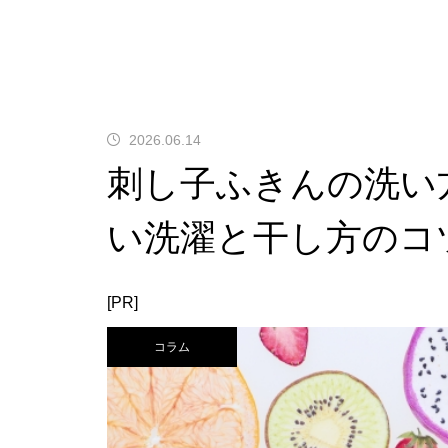
2026.06.14
刺し子ふきんの洗い
い洗濯と干し方のコ
[PR]
コラム