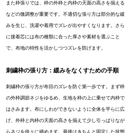
また枠張りでは、枠の外枠と内枠の天面の高さを揃える
などの微調整が重要です。不適切な張り方は部分的な緩
みを生じ、洗濯や着用でズレが出やすくなります。さら
に接着芯には布の種類に合った厚さや素材を選ぶこと
で、布地の特性を活かしつつズレを防げます。
刺繍枠の張り方：緩みをなくすための手順
刺繍枠の張り方が布目のズレを防ぐ第一歩です。まず枠
の外枠調節ネジをゆるめ、生地を枠の上に乗せて内枠で
はさみます。布にしわができないように全体を平らに広
げ、外枠と内枠の天面の高さを揃えて少し引っぱりなが
らネジを徐々に締めます。最後はきちんと固定した状態