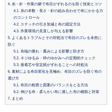
4.
糸・針・作業の癖で布目がずれるのを防ぐ技術とコツ
4.1.
糸の本数・長さ・針の組み合わせで布にかかる力
のコントロール
4.2.
ステッチの引き加減と布の固定方法
4.3.
作業環境の見直しが与える影響
5.
よくあるトラブルとその対処法で布目のズレを未然に
防ぐ
5.1.
布端の垂れ・重みによる影響と防ぎ方
5.2.
ネジゆるみ・枠のゆがみへの定期的チェック
5.3.
接着芯や安定紙がずれることへの対処法
6.
素材による布目変化を見極め、布目のズレを防ぐ布の
選び方
6.1.
布目の粗密と図案のバランスをとる方法
6.2.
伸びる布・柔らかい布に適した布の種類と対策
7.
まとめ