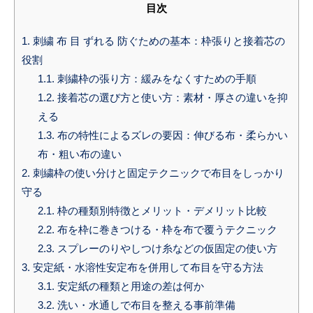
目次
1.
刺繍 布 目 ずれる 防ぐための基本：枠張りと接着芯の
役割
1.1.
刺繍枠の張り方：緩みをなくすための手順
1.2.
接着芯の選び方と使い方：素材・厚さの違いを抑
える
1.3.
布の特性によるズレの要因：伸びる布・柔らかい
布・粗い布の違い
2.
刺繍枠の使い分けと固定テクニックで布目をしっかり
守る
2.1.
枠の種類別特徴とメリット・デメリット比較
2.2.
布を枠に巻きつける・枠を布で覆うテクニック
2.3.
スプレーのりやしつけ糸などの仮固定の使い方
3.
安定紙・水溶性安定布を併用して布目を守る方法
3.1.
安定紙の種類と用途の差は何か
3.2.
洗い・水通しで布目を整える事前準備