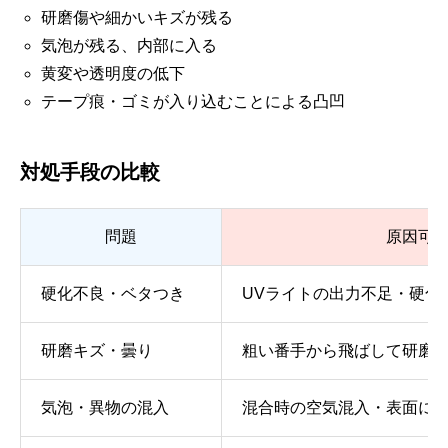
研磨傷や細かいキズが残る
気泡が残る、内部に入る
黄変や透明度の低下
テープ痕・ゴミが入り込むことによる凸凹
対処手段の比較
問題
原因可
硬化不良・ベタつき
UVライトの出力不足・硬化
研磨キズ・曇り
粗い番手から飛ばして研磨
気泡・異物の混入
混合時の空気混入・表面に