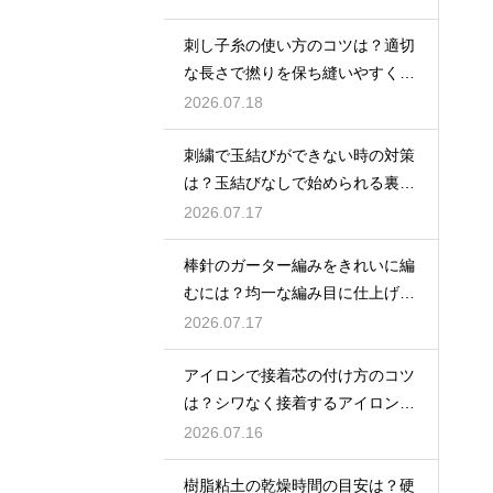
刺し子糸の使い方のコツは？適切
な長さで撚りを保ち縫いやすくす
る方法
2026.07.18
刺繍で玉結びができない時の対策
は？玉結びなしで始められる裏技
や練習法
2026.07.17
棒針のガーター編みをきれいに編
むには？均一な編み目に仕上げる
コツ
2026.07.17
アイロンで接着芯の付け方のコツ
は？シワなく接着するアイロンが
けのポイント
2026.07.16
樹脂粘土の乾燥時間の目安は？硬